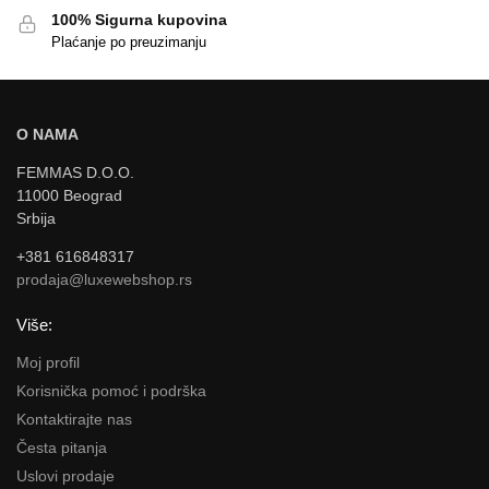
100% Sigurna kupovina
Plaćanje po preuzimanju
O NAMA
FEMMAS D.O.O.
11000 Beograd
Srbija
+381 616848317
prodaja@luxewebshop.rs
Više:
Moj profil
Korisnička pomoć i podrška
Kontaktirajte nas
Česta pitanja
Uslovi prodaje