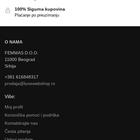
100% Sigurna kupovina
Plaćanje po preuzimanju
O NAMA
FEMMAS D.O.O.
11000 Beograd
Srbija
+381 616848317
prodaja@luxewebshop.rs
Više:
Moj profil
Korisnička pomoć i podrška
Kontaktirajte nas
Česta pitanja
Uslovi prodaje