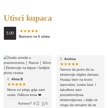
Utisci kupaca
5.00
Bazirano na 6 utiska
Andrea
Samoo da javim da su
ekstenzije stiglee danaas.
Alma B
Hvalaa Vam na brzini
isporukee, svaka čast. I
Mene svi pitaju gdje sam
takođeee sam
uzela. Odlicna kosa ❤️
prezadovoljnaa
ekstenzijamaa, i dalje ne
Korisno?
0
0
mogu da verujem da se