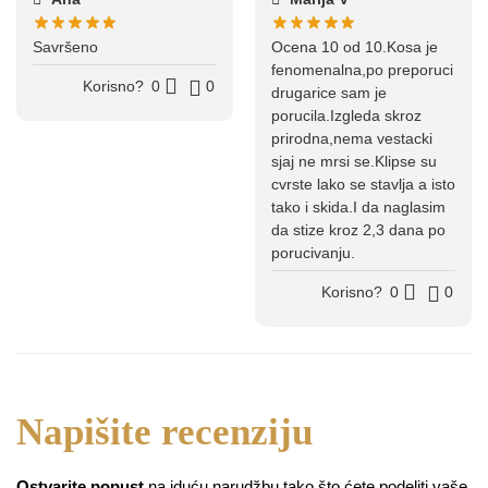
Savršeno
Ocena 10 od 10.Kosa je
fenomenalna,po preporuci
Korisno?
0
0
drugarice sam je
porucila.Izgleda skroz
prirodna,nema vestacki
sjaj ne mrsi se.Klipse su
cvrste lako se stavlja a isto
tako i skida.I da naglasim
da stize kroz 2,3 dana po
porucivanju.
Korisno?
0
0
Ostvarite popust
na iduću narudžbu tako što ćete podeliti vaše