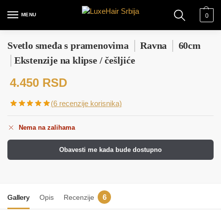
MENU
0
Svetlo smeđa s pramenovima
│
Ravna
│
60cm
│
Ekstenzije na klipse / češljiće
4.450
RSD
(
6
recenzije korisnika)
Nema na zalihama
Obavesti me kada bude dostupno
6
Gallery
Opis
Recenzije