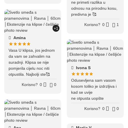
ne primeti razlika u
odnosu na prirodnu kosu,
predivna je 🥰
Korisno?
0
1
+1
Amina
Vasa U klipsa, jos jednom
da vam se zahvalim na
suradnji. Klipsa se nije
Ivona S
pomjerila cijelu noc niti
otpustila. Najbolji ste🥰
Odusevljena sam vasom
Korisno?
0
0
kosom toliko je izdrzljiva i
kad se uvije
ne otpusta uopšte
Korisno?
0
0
Ana
Marija V