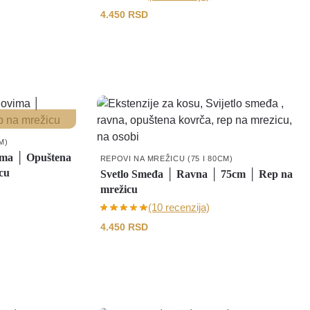
4.450
RSD
M)
ima │ Opuštena
REPOVI NA MREŽICU (75 I 80CM)
cu
Svetlo Smeđa │ Ravna │ 75cm │ Rep na
mrežicu
(10 recenzija)
4.450
RSD