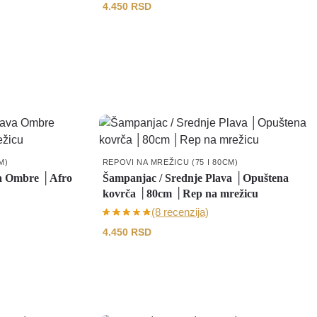
4.450
RSD
M)
REPOVI NA MREŽICU (75 I 80CM)
va Ombre │Afro
Šampanjac / Srednje Plava │Opuštena
kovrča │80cm │Rep na mrežicu
(8 recenzija)
4.450
RSD