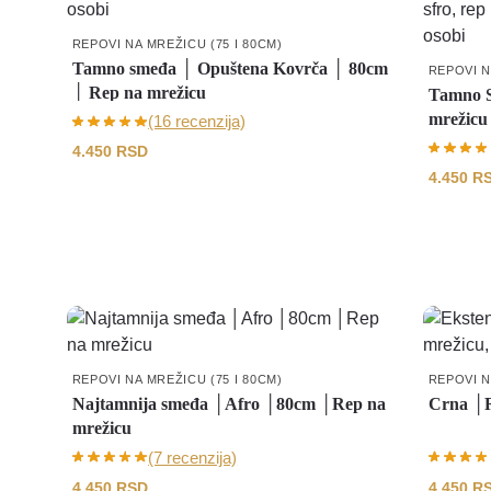
REPOVI NA MREŽICU (75 I 80CM)
Tamno smeđa │ Opuštena Kovrča │ 80cm
REPOVI N
│ Rep na mrežicu
Tamno S
mrežicu
(16 recenzija)
4.450
RSD
4.450
R
REPOVI NA MREŽICU (75 I 80CM)
REPOVI N
Najtamnija smeđa │Afro │80cm │Rep na
Crna │R
mrežicu
(7 recenzija)
4.450
RSD
4.450
R