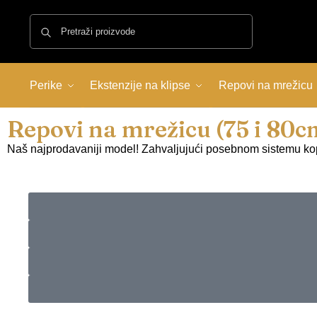
Pretraži
Perike
Ekstenzije na klipse
Repovi na mrežicu
Repovi na mrežicu (75 i 80c
Naš najprodavaniji model! Zahvaljujući posebnom sistemu ko