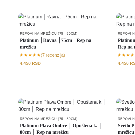
REPOVI NA MREŽICU (75 I 80CM)
REPOVI N
Platinum │Ravna │75cm │Rep na
Platinu
mrežicu
Rep na 
(7 recenzija)
4.450
RSD
4.450
R
REPOVI NA MREŽICU (75 I 80CM)
REPOVI N
Platinum Plava Ombre │ Opuštena k. │
Svetlo 
80cm │ Rep na mrežicu
mrežicu