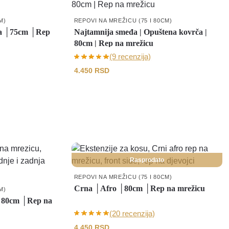
M)
REPOVI NA MREŽICU (75 I 80CM)
a │75cm │Rep
Najtamnija smeđa | Opuštena kovrča |
80cm | Rep na mrežicu
(9 recenzija)
4.450
RSD
Rasprodato
REPOVI NA MREŽICU (75 I 80CM)
Crna │Afro │80cm │Rep na mrežicu
M)
│80cm │Rep na
(20 recenzija)
4.450
RSD