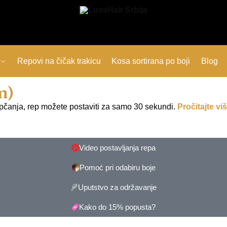
Repovi na čičak trakicu
Kosa sortirana po boji
Blog
m)
pčanja, rep možete postaviti za samo 30 sekundi.
Pročitajte vi
Video postavljanja repa
Pomoć pri odabiru boje
Uputstvo za održavanje
Kako do 15% popusta?