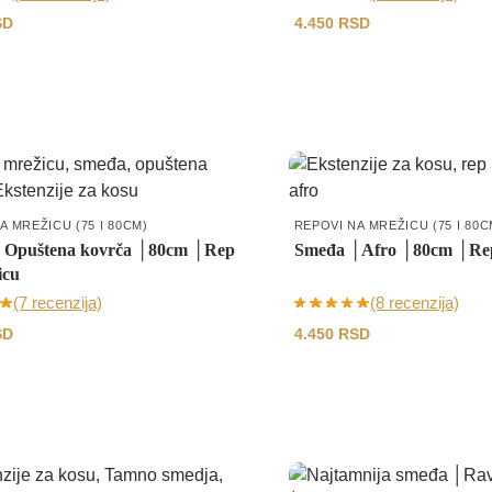
SD
4.450
RSD
A MREŽICU (75 I 80CM)
REPOVI NA MREŽICU (75 I 80C
Opuštena kovrča │80cm │Rep
Smeđa │Afro │80cm │Rep
icu
(7 recenzija)
(8 recenzija)
SD
4.450
RSD