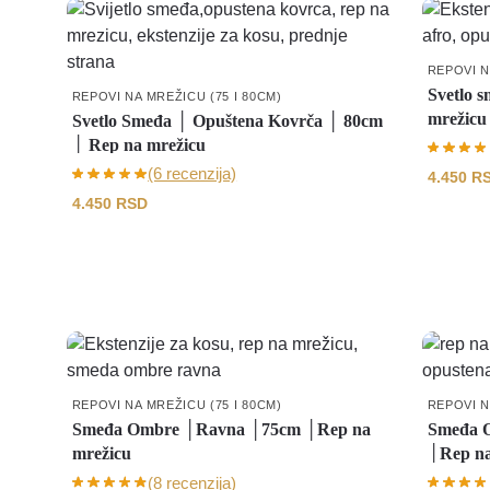
REPOVI N
Svetlo 
REPOVI NA MREŽICU (75 I 80CM)
mrežicu
Svetlo Smeđa │ Opuštena Kovrča │ 80cm
│ Rep na mrežicu
(6 recenzija)
4.450
R
4.450
RSD
REPOVI NA MREŽICU (75 I 80CM)
REPOVI N
Smeđa Ombre │Ravna │75cm │Rep na
Smeđa 
mrežicu
│Rep na
(8 recenzija)