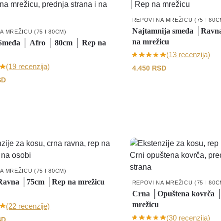
REPOVI NA MREŽICU (75 I 80C
Najtamnija smeđa │Ravn
A MREŽICU (75 I 80CM)
na mrežicu
međa │ Afro │ 80cm │ Rep na
(13 recenzija)
(19 recenzija)
4.450
RSD
SD
A MREŽICU (75 I 80CM)
avna │75cm │Rep na mrežicu
REPOVI NA MREŽICU (75 I 80C
Crna │Opuštena kovrča 
mrežicu
(22 recenzije)
(30 recenzija)
SD