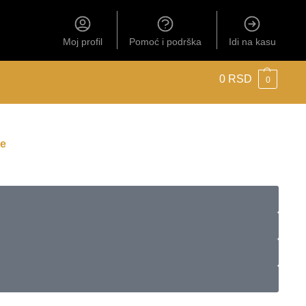
Moj profil
Pomoć i podrška
Idi na kasu
0
RSD
0
še