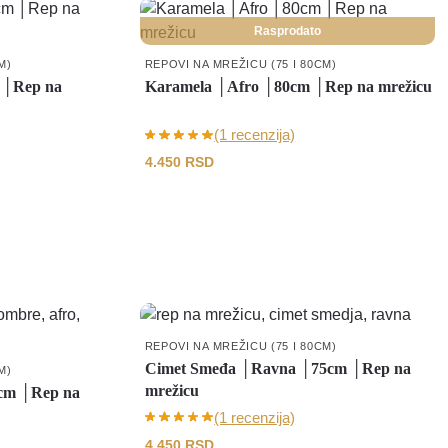
Rasprodato
M)
REPOVI NA MREŽICU (75 I 80CM)
 │Rep na
Karamela │Afro │80cm │Rep na mrežicu
(1 recenzija)
4.450
RSD
REPOVI NA MREŽICU (75 I 80CM)
Cimet Smeđa │Ravna │75cm │Rep na
M)
mrežicu
cm │Rep na
(1 recenzija)
4.450
RSD