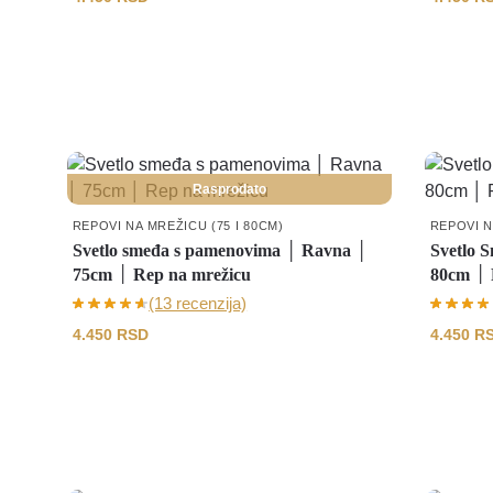
Rasprodato
REPOVI NA MREŽICU (75 I 80CM)
REPOVI N
Svetlo smeđa s pamenovima │ Ravna │
Svetlo 
75cm │ Rep na mrežicu
80cm │ 
(13 recenzija)
4.450
RSD
4.450
R