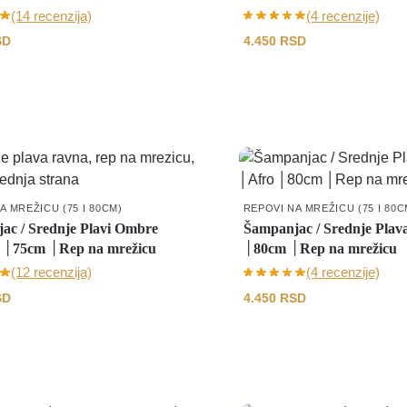
(14 recenzija)
(4 recenzije)
SD
4.450
RSD
A MREŽICU (75 I 80CM)
REPOVI NA MREŽICU (75 I 80C
ac / Srednje Plavi Ombre
Šampanjac / Srednje Pla
│75cm │Rep na mrežicu
│80cm │Rep na mrežicu
(12 recenzija)
(4 recenzije)
SD
4.450
RSD