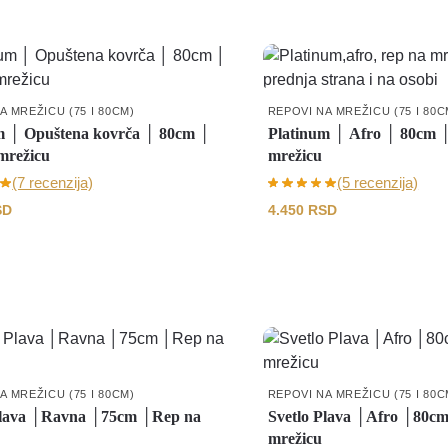
A MREŽICU (75 I 80CM)
REPOVI NA MREŽICU (75 I 80C
m │ Opuštena kovrča │ 80cm │
Platinum │ Afro │ 80cm 
mrežicu
mrežicu
(7 recenzija)
(5 recenzija)
SD
4.450
RSD
A MREŽICU (75 I 80CM)
REPOVI NA MREŽICU (75 I 80C
Plava │Ravna │75cm │Rep na
Svetlo Plava │Afro │80c
mrežicu