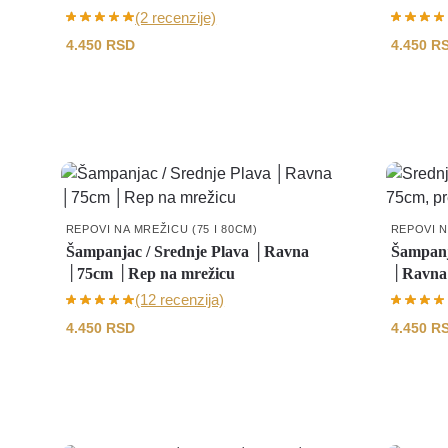
(2 recenzije)
4.450
RSD
4.450
R
REPOVI NA MREŽICU (75 I 80CM)
REPOVI N
Šampanjac / Srednje Plava │Ravna
Šampanj
│75cm │Rep na mrežicu
│Ravna 
(12 recenzija)
4.450
RSD
4.450
R