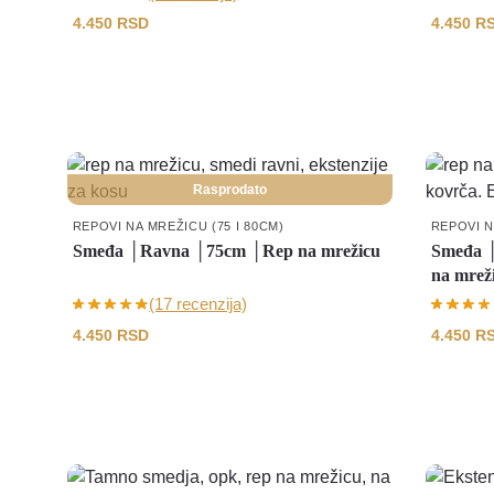
4.450
RSD
4.450
R
Rasprodato
REPOVI NA MREŽICU (75 I 80CM)
REPOVI N
Smeđa │Ravna │75cm │Rep na mrežicu
Smeđa │
na mrež
(17 recenzija)
4.450
RSD
4.450
R