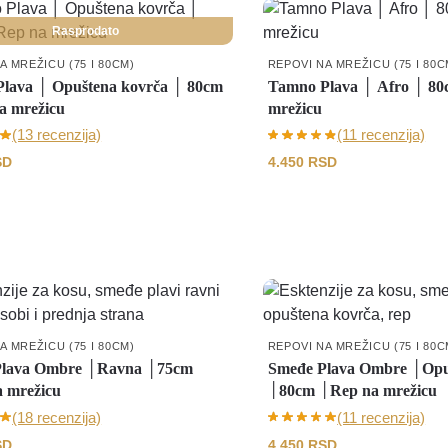
Rasprodato
A MREŽICU (75 I 80CM)
REPOVI NA MREŽICU (75 I 80C
lava │ Opuštena kovrča │ 80cm
Tamno Plava │ Afro │ 80
a mrežicu
mrežicu
(13 recenzija)
(11 recenzija)
SD
4.450
RSD
A MREŽICU (75 I 80CM)
REPOVI NA MREŽICU (75 I 80C
Plava Ombre │Ravna │75cm
Smeđe Plava Ombre │Opu
 mrežicu
│80cm │Rep na mrežicu
(18 recenzija)
(11 recenzija)
SD
4.450
RSD