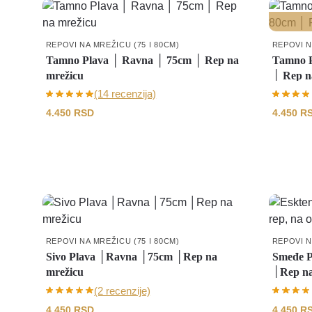
REPOVI NA MREŽICU (75 I 80CM)
REPOVI N
Tamno Plava │ Ravna │ 75cm │ Rep na
Tamno P
mrežicu
│ Rep n
(14 recenzija)
4.450
RSD
4.450
R
REPOVI NA MREŽICU (75 I 80CM)
REPOVI N
Sivo Plava │Ravna │75cm │Rep na
Smeđe 
mrežicu
│Rep na
(2 recenzije)
4.450
RSD
4.450
R