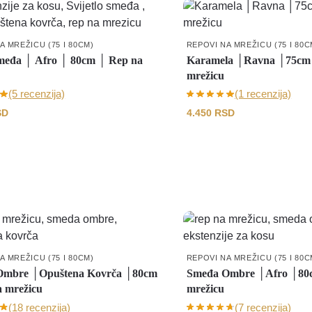
A MREŽICU (75 I 80CM)
REPOVI NA MREŽICU (75 I 80C
smeđa │ Afro │ 80cm │ Rep na
Karamela │Ravna │75cm
mrežicu
(5 recenzija)
(1 recenzija)
SD
4.450
RSD
A MREŽICU (75 I 80CM)
REPOVI NA MREŽICU (75 I 80C
Ombre │Opuštena Kovrča │80cm
Smeđa Ombre │Afro │80
 mrežicu
mrežicu
(18 recenzija)
(7 recenzija)