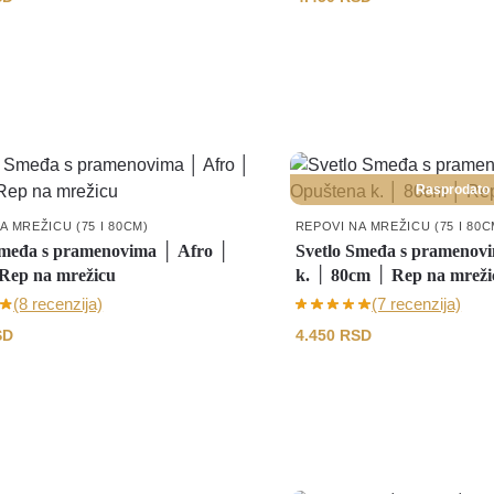
Rasprodato
A MREŽICU (75 I 80CM)
REPOVI NA MREŽICU (75 I 80C
Smeđa s pramenovima │ Afro │
Svetlo Smeđa s pramenov
Rep na mrežicu
k. │ 80cm │ Rep na mreži
(8 recenzija)
(7 recenzija)
SD
4.450
RSD