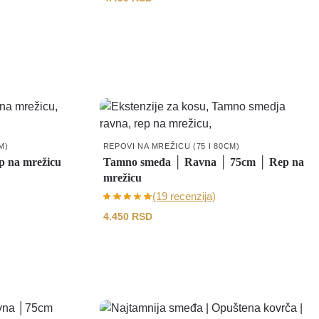
M)
REPOVI NA MREŽICU (75 I 80CM)
 na mrežicu
Tamno smeđa │ Ravna │ 75cm │ Rep na
mrežicu
(19 recenzija)
4.450
RSD