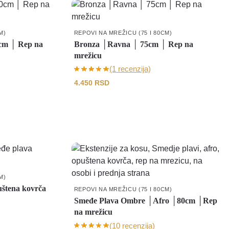
M)
REPOVI NA MREŽICU (75 I 80CM)
cm │ Rep na
Bronza │Ravna │ 75cm │ Rep na
mrežicu
(1 recenzija)
4.450
RSD
M)
štena kovrča
REPOVI NA MREŽICU (75 I 80CM)
Smeđe Plava Ombre │Afro │80cm │Rep
na mrežicu
(10 recenzija)