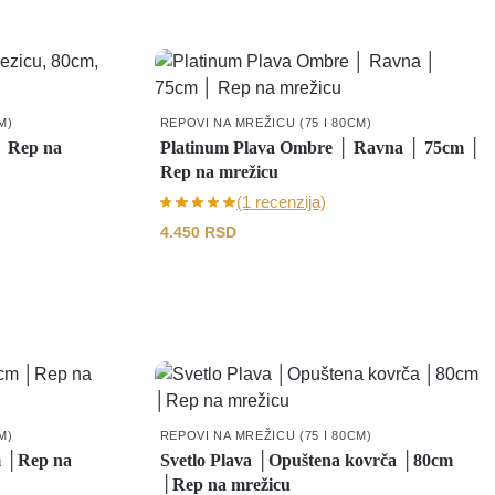
M)
REPOVI NA MREŽICU (75 I 80CM)
│ Rep na
Platinum Plava Ombre │ Ravna │ 75cm │
Rep na mrežicu
(1 recenzija)
4.450
RSD
M)
REPOVI NA MREŽICU (75 I 80CM)
m │Rep na
Svetlo Plava │Opuštena kovrča │80cm
│Rep na mrežicu