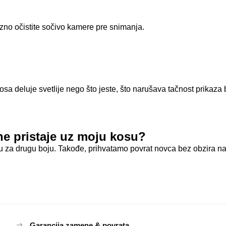
ezno očistite sočivo kamere pre snimanja.
sa deluje svetlije nego što jeste, što narušava tačnost prikaza b
ne pristaje uz moju kosu?
a drugu boju. Takođe, prihvatamo povrat novca bez obzira na 
Garancija zamene & povrata