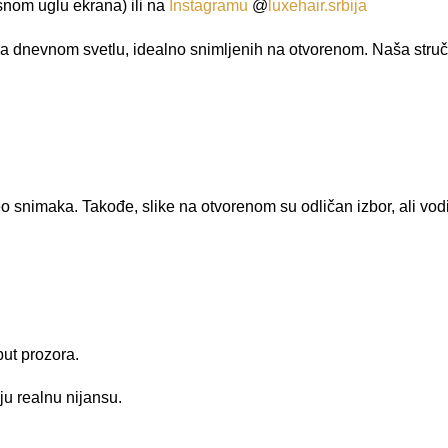
nom uglu ekrana) ili na
Instagramu
@
luxehair.srbija
e na dnevnom svetlu, idealno snimljenih na otvorenom. Naša struč
ideo snimaka. Takođe, slike na otvorenom su odličan izbor, ali vo
put prozora.
aju realnu nijansu.