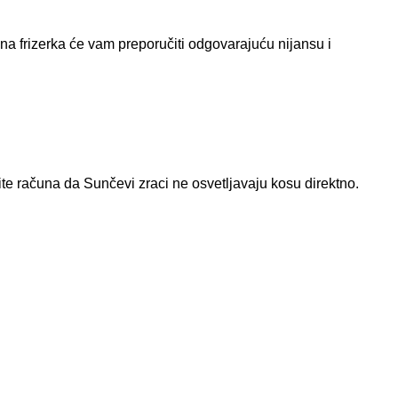
na frizerka će vam preporučiti odgovarajuću nijansu i
dite računa da Sunčevi zraci ne osvetljavaju kosu direktno.