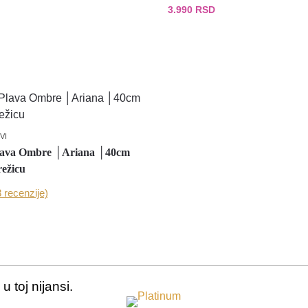
3.990
RSD
VI
lava Ombre │Ariana │40cm
ežicu
3 recenzije)
u toj nijansi.