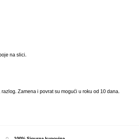
oje na slici.
razlog. Zamena i povrat su mogući u roku od 10 dana.
100% Sigurna kupovina