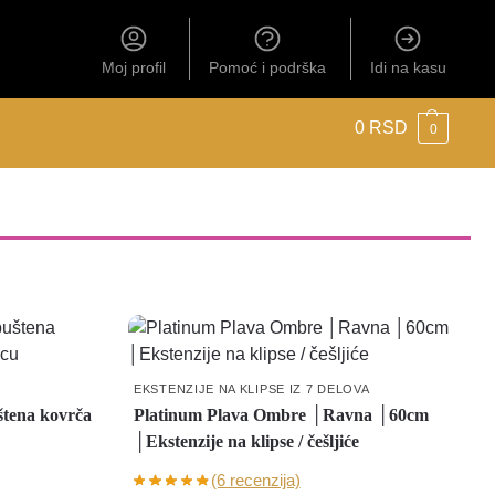
Moj profil
Pomoć i podrška
Idi na kasu
0
RSD
0
EKSTENZIJE NA KLIPSE IZ 7 DELOVA
tena kovrča
Platinum Plava Ombre │Ravna │60cm
│Ekstenzije na klipse / češljiće
(6 recenzija)