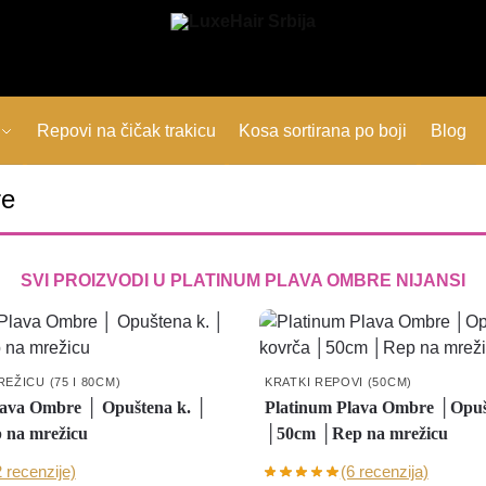
Repovi na čičak trakicu
Kosa sortirana po boji
Blog
re
SVI PROIZVODI U
PLATINUM PLAVA OMBRE
NIJANSI
EŽICU (75 I 80CM)
KRATKI REPOVI (50CM)
lava Ombre │ Opuštena k. │
Platinum Plava Ombre │Opuš
 na mrežicu
│50cm │Rep na mrežicu
2 recenzije)
(6 recenzija)