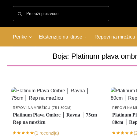
Pretraži
Perike
Ekstenzije na klipse
Repovi na mrežicu
Boja: Platinum plava omb
REPOVI NA MREŽICU (75 I 80CM)
REPOVI NA MR
Platinum Plava Ombre │ Ravna │ 75cm │
Platinum P
Rep na mrežicu
80cm │ Rep
(1 recenzija)
(