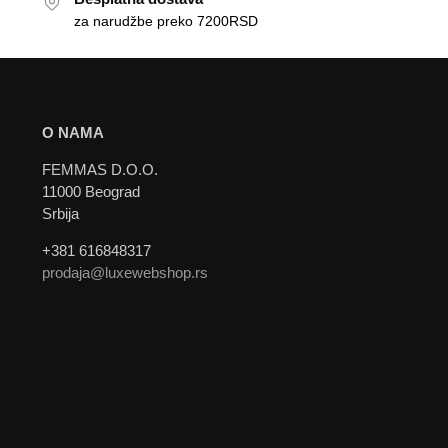
za narudžbe preko 7200RSD
O NAMA
FEMMAS D.O.O.
11000 Beograd
Srbija
+381 616848317
prodaja@luxewebshop.rs