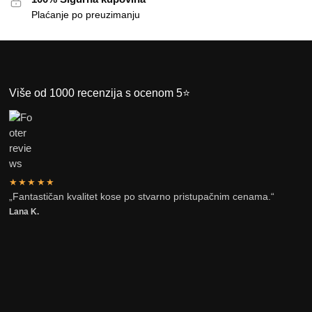
Plaćanje po preuzimanju
Više od 1000 recenzija s ocenom 5⭐
★★★★★
„Fantastičan kvalitet kose po stvarno pristupačnim cenama.“
Lana K.