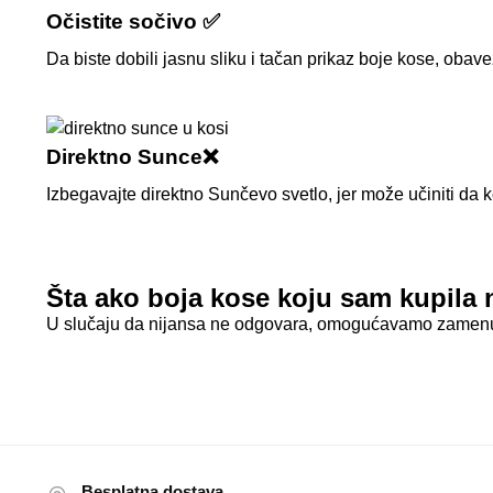
Očistite sočivo ✅
Da biste dobili jasnu sliku i tačan prikaz boje kose, obav
Direktno Sunce❌
Izbegavajte direktno Sunčevo svetlo, jer može učiniti da ko
Šta ako boja kose koju sam kupila 
U slučaju da nijansa ne odgovara, omogućavamo zamenu z
Besplatna dostava