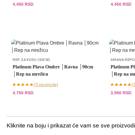
4.450
RSD
4.450
RSD
REP ZA KOSU (90CM)
ARIANA REPO
Platinum Plava Ombre │Ravna │90cm
Platinum P
│Rep na mrežicu
│Rep na mr
(3 recenzije)
(
4.750
RSD
3.990
RSD
Kliknite na boju i prikazat će vam se sve proizvodi 