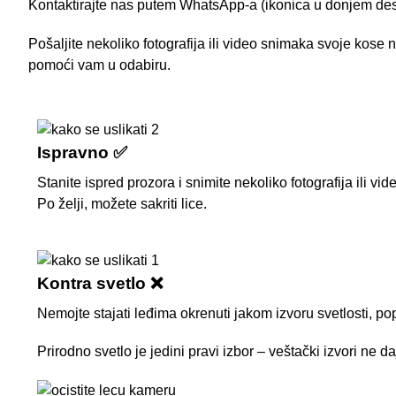
Kontaktirajte nas putem WhatsApp-a (ikonica u donjem des
Pošaljite nekoliko fotografija ili video snimaka svoje kos
pomoći vam u odabiru.
Ispravno ✅
Stanite ispred prozora i snimite nekoliko fotografija ili v
Po želji, možete sakriti lice.
Kontra svetlo ❌
Nemojte stajati leđima okrenuti jakom izvoru svetlosti, po
Prirodno svetlo je jedini pravi izbor – veštački izvori ne d