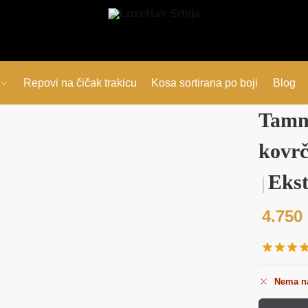
Repovi na čičak trakicu
Kosa sortirana po boji
Blog
Tamn
kovr
Ekst
│
4.750
Nema n