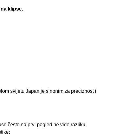
na klipse.
jelom svijetu Japan je sinonim za preciznost i
ose često na prvi pogled ne vide razliku.
tike: