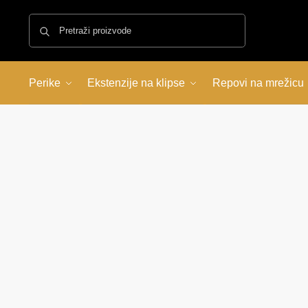
Pretraži
Perike
Ekstenzije na klipse
Repovi na mrežicu