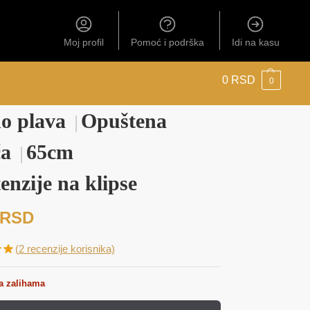
Moj profil
Pomoć i podrška
Idi na kasu
0
RSD
0
o plava
Opuštena
│
ča
65cm
│
enzije na klipse
RSD
(
2
recenzije korisnika)
a zalihama