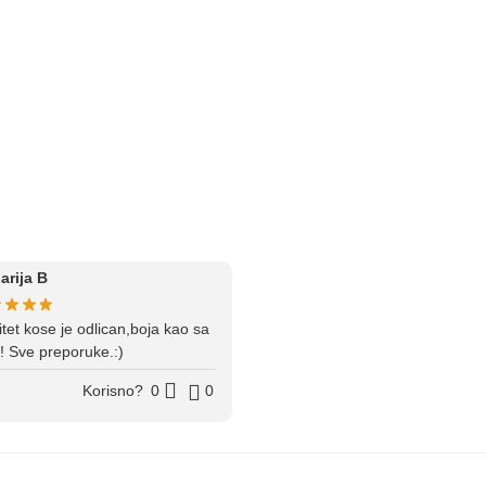
arija B
itet kose je odlican,boja kao sa
e! Sve preporuke.:)
Korisno?
0
0