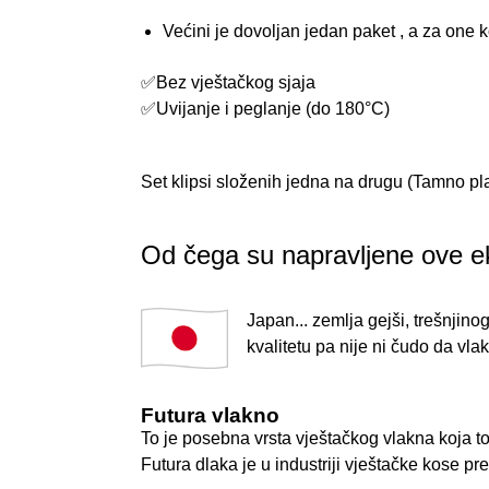
Većini je dovoljan jedan paket , a za one 
✅Bez vještačkog sjaja
✅Uvijanje i peglanje (do 180°C)
Set klipsi složenih jedna na drugu (Tamno pl
Od čega su napravljene ove ek
Japan... zemlja gejši, trešnjino
kvalitetu pa nije ni čudo da vl
Futura vlakno
To je posebna vrsta vještačkog vlakna koja tol
Futura dlaka je u industriji vještačke kose pr