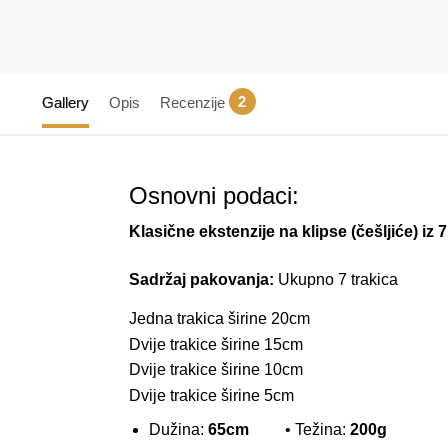
2
Gallery
Opis
Recenzije
Osnovni podaci:
Klasične ekstenzije na klipse (češljiće) iz 
Sadržaj pakovanja:
Ukupno 7 trakica
Jedna trakica širine 20cm
Dvije trakice širine 15cm
Dvije trakice širine 10cm
Dvije trakice širine 5cm
Dužina:
65cm
• Težina:
200g