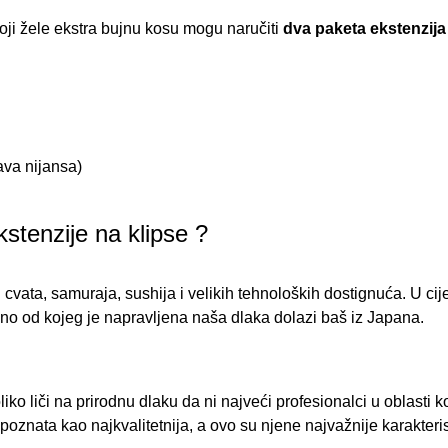
koji žele ekstra bujnu kosu mogu naručiti
dva paketa ekstenzija 
ava nijansa)
stenzije na klipse ?
g cvata, samuraja, sushija i velikih tehnoloških dostignuća. U ci
akno od kojeg je napravljena naša dlaka dolazi baš iz Japana.
iko liči na prirodnu dlaku da ni najveći profesionalci u oblasti k
epoznata kao najkvalitetnija, a ovo su njene najvažnije karakteris