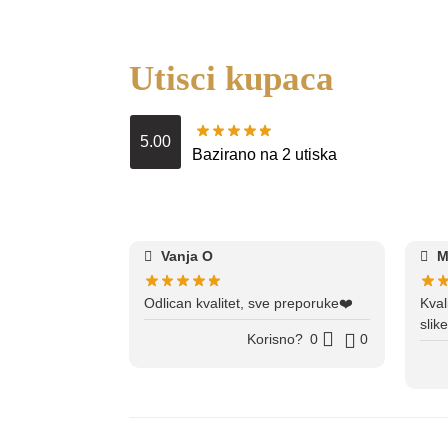
Utisci kupaca
5.00
Bazirano na 2 utiska
Vanja O
M
Odlican kvalitet, sve preporuke❤️
Kval
slik
Korisno?
0
0